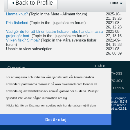
Back to Profile
Filter
Limma knut?
(Topic in the
Mete - Allmänt
forum)
2025-10-
21, 19:26
Pris fiskekort
(Topic in the
Ljugarbänken
forum)
2021-08-
26, 12:23
Vad gör du för att bli en bättre fiskare , obs handla massa
2021-08-
grejer går bort.
(Topic in the
Ljugarbänken
forum)
27, 18:16
Vilken fisk? Simpa?
(Topic in the
Våra svenska fiskar
2021-09-
forum)
04, 19:33
Unable to view subscription
2021-08-
26, 00:39
HJÄLP
Svenska
KONTAKTA OSS
För att anpassa och förbättra våra tjänster och vår kommunikation
COOKIEPOLICY
använder Sportfiskarna ”cookies” på www.fiskesnack.com.Genom att
GÅ TILL TOPPEN
använda dig av www.fiskesnack.com så godkänner du detta. Vi säljer
självklart inte vidare någon information om dig.
Copyright ©2002 - 2021, FiskeSnack.com. Grundad 2002 av Anders Bergman.
Powered by
vBulletin®
Version 5.7.5
Copyright © 2026 MH Sub I, LLC dba vBulletin. All rights reserved.
Klicka här för att läsa mer om cookies och hur du tackar nej till dem.
All times are GMT+1. This page was generated at 02:31.
Det är okej