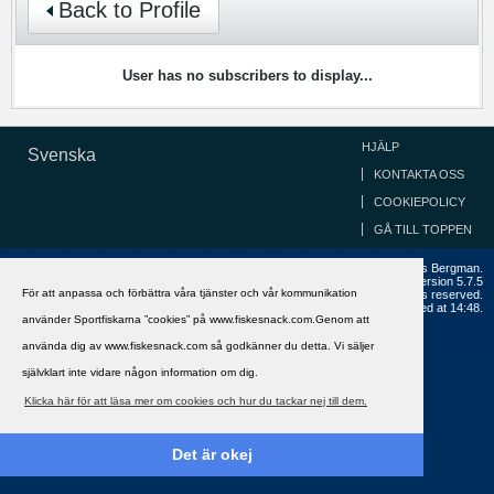
Back to Profile
User has no subscribers to display...
HJÄLP
Svenska
KONTAKTA OSS
COOKIEPOLICY
GÅ TILL TOPPEN
Copyright ©2002 - 2021, FiskeSnack.com. Grundad 2002 av Anders Bergman.
Powered by
vBulletin®
Version 5.7.5
För att anpassa och förbättra våra tjänster och vår kommunikation
Copyright © 2026 MH Sub I, LLC dba vBulletin. All rights reserved.
All times are GMT+1. This page was generated at 14:48.
använder Sportfiskarna ”cookies” på www.fiskesnack.com.Genom att
använda dig av www.fiskesnack.com så godkänner du detta. Vi säljer
självklart inte vidare någon information om dig.
Klicka här för att läsa mer om cookies och hur du tackar nej till dem.
Det är okej