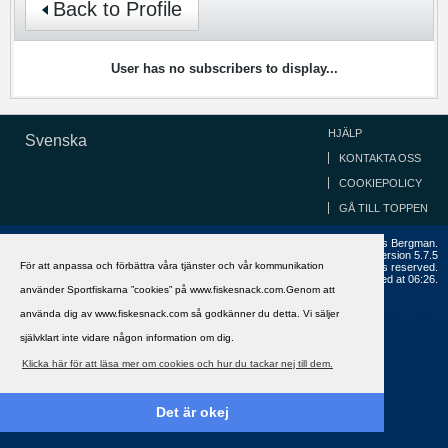
Back to Profile
User has no subscribers to display...
HJÄLP
Svenska
KONTAKTA OSS
COOKIEPOLICY
GÅ TILL TOPPEN
Copyright ©2002 - 2021, FiskeSnack.com. Grundad 2002 av Anders Bergman.
Powered by
vBulletin®
Version 5.7.5
För att anpassa och förbättra våra tjänster och vår kommunikation
Copyright © 2026 MH Sub I, LLC dba vBulletin. All rights reserved.
All times are GMT+1. This page was generated at 06:26.
använder Sportfiskarna ”cookies” på www.fiskesnack.com.Genom att
använda dig av www.fiskesnack.com så godkänner du detta. Vi säljer
självklart inte vidare någon information om dig.
Klicka här för att läsa mer om cookies och hur du tackar nej till dem.
Det är okej