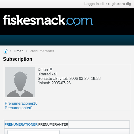
Logga in eller registrera dig
Dman
Prenumeranter
Subscription
Dman
ultraradikal
Senaste aktivitet: 2006-03-29, 18:38
Joined: 2005-07-26
Prenumerationer
16
Prenumeranter
0
PRENUMERATIONER
PRENUMERANTER