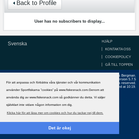
Back to Profile
User has no subscribers to display...
HJÄLP
Svenska
KONTAKTA OSS
COOKIEPOLICY
GÅ TILL TOPPEN
Copyright ©2002 - 2021, FiskeSnack.com. Grundad 2002 av Anders Bergman.
Powered by
vBulletin®
Version 5.7.5
För att anpassa och förbättra våra tjänster och vår kommunikation
Copyright © 2026 MH Sub I, LLC dba vBulletin. All rights reserved.
All times are GMT+1. This page was generated at 10:19.
använder Sportfiskarna ”cookies” på www.fiskesnack.com.Genom att
använda dig av www.fiskesnack.com så godkänner du detta. Vi säljer
självklart inte vidare någon information om dig.
Klicka här för att läsa mer om cookies och hur du tackar nej till dem.
Det är okej