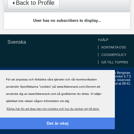
Back to Profile
User has no subscribers to display...
HJÄLP
Svenska
KONTAKTA OSS
COOKIEPOLICY
GÅ TILL TOPPEN
Copyright ©2002 - 2021, FiskeSnack.com. Grundad 2002 av Anders Bergman.
Powered by
vBulletin®
Version 5.7.5
För att anpassa och förbättra våra tjänster och vår kommunikation
Copyright © 2026 MH Sub I, LLC dba vBulletin. All rights reserved.
All times are GMT+1. This page was generated at 08:41.
använder Sportfiskarna ”cookies” på www.fiskesnack.com.Genom att
använda dig av www.fiskesnack.com så godkänner du detta. Vi säljer
självklart inte vidare någon information om dig.
Klicka här för att läsa mer om cookies och hur du tackar nej till dem.
Det är okej