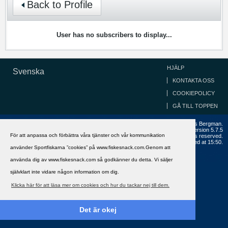
Back to Profile
User has no subscribers to display...
HJÄLP
Svenska
KONTAKTA OSS
COOKIEPOLICY
GÅ TILL TOPPEN
Copyright ©2002 - 2021, FiskeSnack.com. Grundad 2002 av Anders Bergman.
Powered by
vBulletin®
Version 5.7.5
För att anpassa och förbättra våra tjänster och vår kommunikation
Copyright © 2026 MH Sub I, LLC dba vBulletin. All rights reserved.
All times are GMT+1. This page was generated at 15:50.
använder Sportfiskarna ”cookies” på www.fiskesnack.com.Genom att
använda dig av www.fiskesnack.com så godkänner du detta. Vi säljer
självklart inte vidare någon information om dig.
Klicka här för att läsa mer om cookies och hur du tackar nej till dem.
Det är okej