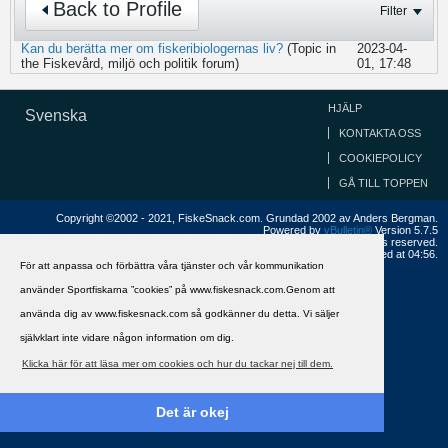
Back to Profile
Filter
Kan du berätta mer om fiskeribiologernas liv?
(Topic in
2023-04-
the
Fiskevård, miljö och politik
forum)
01, 17:48
HJÄLP
Svenska
KONTAKTA OSS
COOKIEPOLICY
GÅ TILL TOPPEN
Copyright ©2002 - 2021, FiskeSnack.com. Grundad 2002 av Anders Bergman.
Powered by
vBulletin®
Version 5.7.5
Copyright © 2026 MH Sub I, LLC dba vBulletin. All rights reserved.
All times are GMT+1. This page was generated at 04:56.
För att anpassa och förbättra våra tjänster och vår kommunikation
använder Sportfiskarna ”cookies” på www.fiskesnack.com.Genom att
använda dig av www.fiskesnack.com så godkänner du detta. Vi säljer
självklart inte vidare någon information om dig.
Klicka här för att läsa mer om cookies och hur du tackar nej till dem.
Det är okej