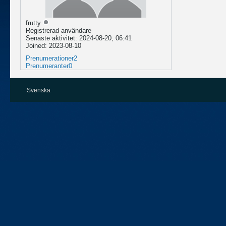
frutty
Registrerad användare
Senaste aktivitet: 2024-08-20, 06:41
Joined: 2023-08-10
Prenumerationer
2
Prenumeranter
0
Svenska