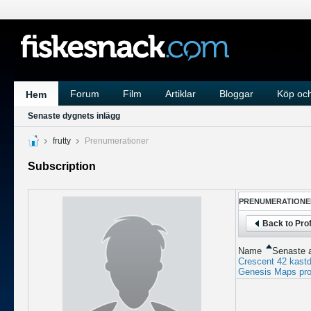
Forum
Film
Artiklar
Bloggar
Köp och
Hem
Senaste dygnets inlägg
frutty
Prenumerationer
Subscription
PRENUMERATIONE
Back to Prof
Name
Senaste a
Crescent 42 kast
Genesis Maps pr