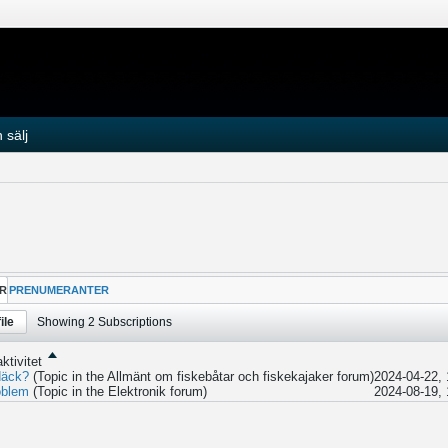
 sälj
R
PRENUMERANTER
ile
Showing
2
Subscriptions
ktivitet
däck?
(Topic in the
Allmänt om fiskebåtar och fiskekajaker
forum)
2024-04-22, 
oblem
(Topic in the
Elektronik
forum)
2024-08-19, 