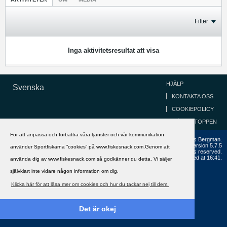
Filter
Inga aktivitetsresultat att visa
HJÄLP
Svenska
KONTAKTA OSS
COOKIEPOLICY
GÅ TILL TOPPEN
För att anpassa och förbättra våra tjänster och vår kommunikation
Copyright ©2002 - 2021, FiskeSnack.com. Grundad 2002 av Anders Bergman.
Powered by
vBulletin®
Version 5.7.5
använder Sportfiskarna ”cookies” på www.fiskesnack.com.Genom att
Copyright © 2026 MH Sub I, LLC dba vBulletin. All rights reserved.
All times are GMT+1. This page was generated at 16:41.
använda dig av www.fiskesnack.com så godkänner du detta. Vi säljer
självklart inte vidare någon information om dig.
Klicka här för att läsa mer om cookies och hur du tackar nej till dem.
Det är okej