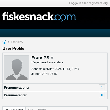
Logga in eller registrera dig
FransPS
User Profile
FransPS
Registrerad användare
Senaste aktivitet: 2024-11-14, 21:54
Joined: 2024-07-07
Prenumerationer
1
Prenumeranter
0
AKTIVITETER
OM
MEDIA