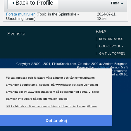
Back to Profile
Filter
Första multirullen
(Topic in the
Spinnfiske -
2024-07-11,
Utrustning
forum)
12:56
HJÄLP
Svenska
KONTAKTA OSS
COOKIEPOLICY
GÅ TILL TOPPEN
Copyright ©2002 - 2021, FiskeSnack.com. Grundad 2002 av Anders Bergman.
Powered by
vBulletin®
Version 5.7.5
Copyright © 2026 MH Sub I, LLC dba vBulletin. All rights reserved.
All times are GMT+1. This page was generated at 00:10.
För att anpassa och förbättra våra tjänster och vår kommunikation
använder Sportfiskarna ”cookies” på www.fiskesnack.com.Genom att
använda dig av www.fiskesnack.com så godkänner du detta. Vi säljer
självklart inte vidare någon information om dig.
Klicka här för att läsa mer om cookies och hur du tackar nej till dem.
Det är okej