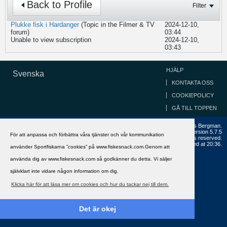
Back to Profile
Filter
Plukke fisk i Hardanger
(Topic in the
Filmer & TV
2024-12-10,
forum)
03:44
Unable to view subscription
2024-12-10,
03:43
HJÄLP
Svenska
KONTAKTA OSS
COOKIEPOLICY
GÅ TILL TOPPEN
Copyright ©2002 - 2021, FiskeSnack.com. Grundad 2002 av Anders Bergman.
Powered by
vBulletin®
Version 5.7.5
För att anpassa och förbättra våra tjänster och vår kommunikation
Copyright © 2026 MH Sub I, LLC dba vBulletin. All rights reserved.
All times are GMT+1. This page was generated at 20:36.
använder Sportfiskarna ”cookies” på www.fiskesnack.com.Genom att
använda dig av www.fiskesnack.com så godkänner du detta. Vi säljer
självklart inte vidare någon information om dig.
Klicka här för att läsa mer om cookies och hur du tackar nej till dem.
Det är okej