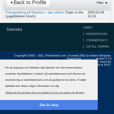
Back to Profile
Filter
Fiskeguidning på Mauritius - tips sökes!
(Topic in the
2025-01-04,
Ljugarbänken
forum)
14:19
HJÄLP
Svenska
KONTAKTA OSS
COOKIEPOLICY
GÅ TILL TOPPEN
Copyright ©2002 - 2021, FiskeSnack.com. Grundad 2002 av Anders Bergman.
Powered by
vBulletin®
Version 5.7.5
Copyright © 2026 MH Sub I, LLC dba vBulletin. All rights reserved.
All times are GMT+1. This page was generated at 18:07.
För att anpassa och förbättra våra tjänster och vår kommunikation
använder Sportfiskarna ”cookies” på www.fiskesnack.com.Genom att
använda dig av www.fiskesnack.com så godkänner du detta. Vi säljer
självklart inte vidare någon information om dig.
Klicka här för att läsa mer om cookies och hur du tackar nej till dem.
Det är okej