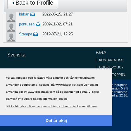
Back to Profile
birkan
2022-05-15, 21:27
pontusen
2009-11-02, 07:21
Stampe
2019-07-21, 12:25
HJÄLP
Svenska
KONTAKTA OSS
COOKIEPOLICY
GÅ TILL TOPPEN
För att anpassa och förbättra våra tjänster och vår kommunikation
använder Sportfiskarna ”cookies” på www.fiskesnack.com.Genom att
Copyright ©2002 - 2021, FiskeSnack.com. Grundad 2002 av Anders Bergman.
Powered by
vBulletin®
Version 5.7.5
använda dig av www.fiskesnack.com så godkänner du detta. Vi säljer
Copyright © 2026 MH Sub I, LLC dba vBulletin. All rights reserved.
All times are GMT+1. This page was generated at 22:10.
självklart inte vidare någon information om dig.
Klicka här för att läsa mer om cookies och hur du tackar nej till dem.
Det är okej