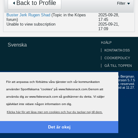
Back to Profile
Filter
Buster Jerk Rugen Shad
(Topic in the
Köpes
2025-09-28,
forum)
17:45
Unable to view subscription
2025-09-21,
17:09
HJÄLP
Svenska
KONTAKTA OSS
COOKIEPOLICY
GÅ TILL TOPPEN
Copyright ©2002 - 2021, FiskeSnack.com. Grundad 2002 av Anders Bergman.
Powered by
vBulletin®
Version 5.7.5
För att anpassa och förbättra våra tjänster och vår kommunikation
Copyright © 2026 MH Sub I, LLC dba vBulletin. All rights reserved.
All times are GMT+1. This page was generated at 11:27.
använder Sportfiskarna ”cookies” på www.fiskesnack.com.Genom att
använda dig av www.fiskesnack.com så godkänner du detta. Vi säljer
självklart inte vidare någon information om dig.
Klicka här för att läsa mer om cookies och hur du tackar nej till dem.
Det är okej