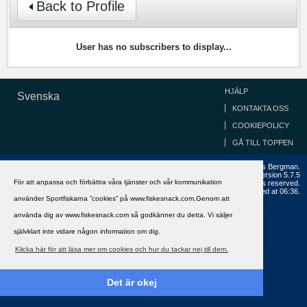
Back to Profile
User has no subscribers to display...
HJÄLP
Svenska
KONTAKTA OSS
COOKIEPOLICY
GÅ TILL TOPPEN
Copyright ©2002 - 2021, FiskeSnack.com. Grundad 2002 av Anders Bergman.
Powered by
vBulletin®
Version 5.7.5
För att anpassa och förbättra våra tjänster och vår kommunikation
Copyright © 2026 MH Sub I, LLC dba vBulletin. All rights reserved.
All times are GMT+1. This page was generated at 06:36.
använder Sportfiskarna ”cookies” på www.fiskesnack.com.Genom att
använda dig av www.fiskesnack.com så godkänner du detta. Vi säljer
självklart inte vidare någon information om dig.
Klicka här för att läsa mer om cookies och hur du tackar nej till dem.
Det är okej