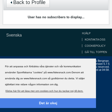
Back to Profile
User has no subscribers to display...
HJÄLP
Svenska
KONTAKTA OSS
COOKIEPOLICY
GÅ TILL TOPPEN
Copyright ©2002 - 2021, FiskeSnack.com. Grundad 2002 av Anders Bergman.
Powered by
vBulletin®
Version 5.7.5
För att anpassa och förbättra våra tjänster och vår kommunikation
Copyright © 2026 MH Sub I, LLC dba vBulletin. All rights reserved.
All times are GMT+1. This page was generated at 04:58.
använder Sportfiskarna ”cookies” på www.fiskesnack.com.Genom att
använda dig av www.fiskesnack.com så godkänner du detta. Vi säljer
självklart inte vidare någon information om dig.
Klicka här för att läsa mer om cookies och hur du tackar nej till dem.
Det är okej