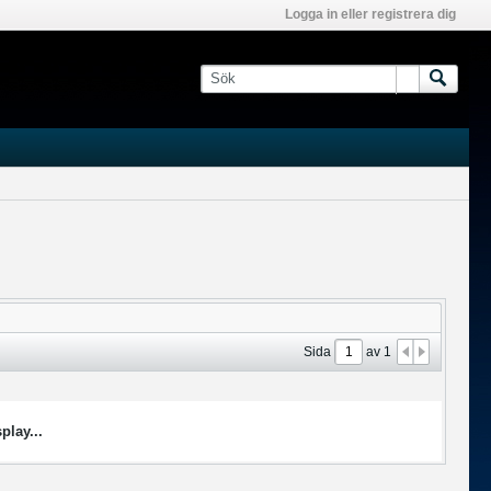
Logga in eller registrera dig
Sida
av
1
play...