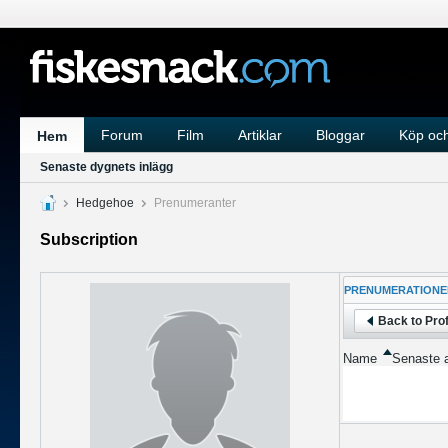
Forum
Film
Artiklar
Bloggar
Köp och
Hem
Senaste dygnets inlägg
Hedgehoe
Prenumeranter
Subscription
PRENUMERATIONE
Back to Prof
Name
Senaste a