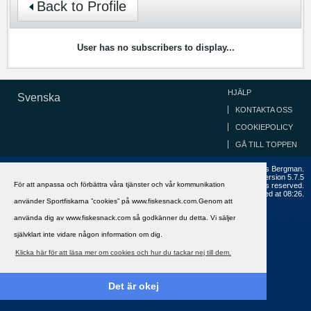
Back to Profile
User has no subscribers to display...
HJÄLP
Svenska
KONTAKTA OSS
COOKIEPOLICY
GÅ TILL TOPPEN
Copyright ©2002 - 2021, FiskeSnack.com. Grundad 2002 av Anders Bergman.
Powered by
vBulletin®
Version 5.7.5
För att anpassa och förbättra våra tjänster och vår kommunikation
Copyright © 2026 MH Sub I, LLC dba vBulletin. All rights reserved.
All times are GMT+1. This page was generated at 08:26.
använder Sportfiskarna ”cookies” på www.fiskesnack.com.Genom att
använda dig av www.fiskesnack.com så godkänner du detta. Vi säljer
självklart inte vidare någon information om dig.
Klicka här för att läsa mer om cookies och hur du tackar nej till dem.
Det är okej