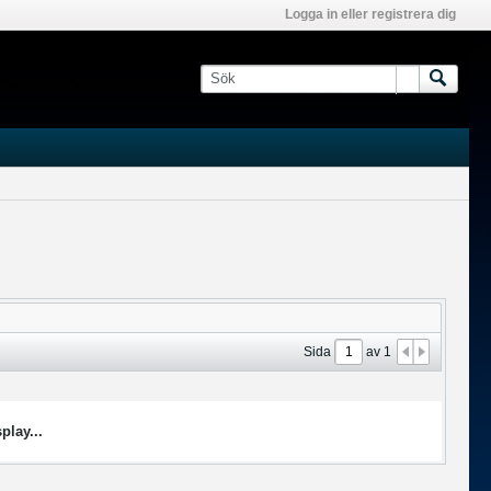
Logga in eller registrera dig
Sida
av
1
play...