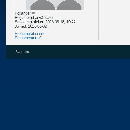
Hollander
Registrerad användare
Senaste aktivitet: 2026-06-18, 10:22
Joined: 2026-06-02
Prenumerationer
2
Prenumeranter
0
Svenska