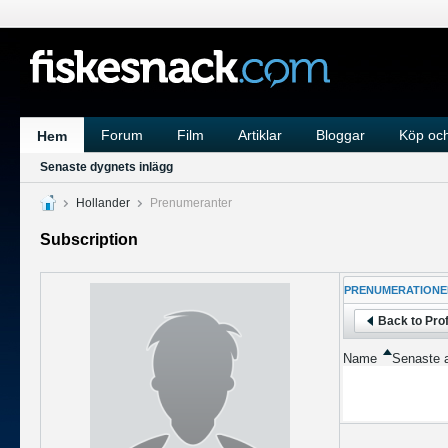
Forum
Film
Artiklar
Bloggar
Köp och
Hem
Senaste dygnets inlägg
Hollander
Prenumeranter
Subscription
PRENUMERATIONE
Back to Prof
Name
Senaste a