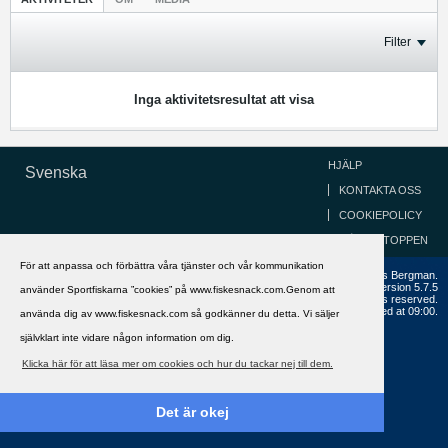
Filter
Inga aktivitetsresultat att visa
HJÄLP
Svenska
KONTAKTA OSS
COOKIEPOLICY
GÅ TILL TOPPEN
För att anpassa och förbättra våra tjänster och vår kommunikation
Copyright ©2002 - 2021, FiskeSnack.com. Grundad 2002 av Anders Bergman.
Powered by
vBulletin®
Version 5.7.5
använder Sportfiskarna ”cookies” på www.fiskesnack.com.Genom att
Copyright © 2026 MH Sub I, LLC dba vBulletin. All rights reserved.
All times are GMT+1. This page was generated at 09:00.
använda dig av www.fiskesnack.com så godkänner du detta. Vi säljer
självklart inte vidare någon information om dig.
Klicka här för att läsa mer om cookies och hur du tackar nej till dem.
Det är okej