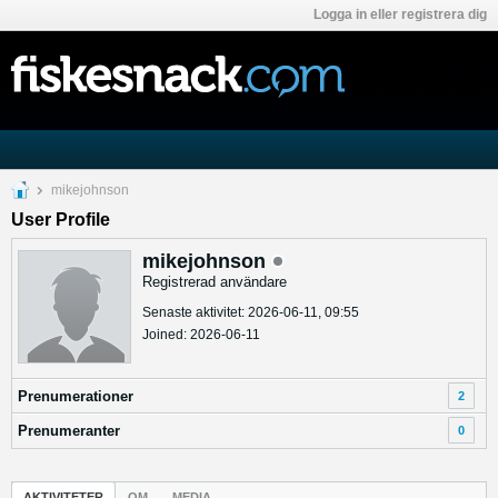
Logga in eller registrera dig
mikejohnson
User Profile
mikejohnson
Registrerad användare
Senaste aktivitet: 2026-06-11, 09:55
Joined: 2026-06-11
Prenumerationer
2
Prenumeranter
0
AKTIVITETER
OM
MEDIA