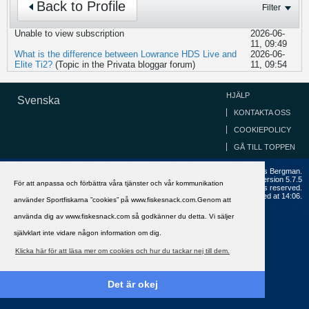
Back to Profile
Filter
Unable to view subscription
2026-06-
11, 09:49
What is the difference between Lowrance HDS Live and
2026-06-
Elite Ti2?
(Topic in the
Privata bloggar
forum)
11, 09:54
HJÄLP
Svenska
KONTAKTA OSS
COOKIEPOLICY
GÅ TILL TOPPEN
Copyright ©2002 - 2021, FiskeSnack.com. Grundad 2002 av Anders Bergman.
Powered by
vBulletin®
Version 5.7.5
För att anpassa och förbättra våra tjänster och vår kommunikation
Copyright © 2026 MH Sub I, LLC dba vBulletin. All rights reserved.
All times are GMT+1. This page was generated at 14:06.
använder Sportfiskarna ”cookies” på www.fiskesnack.com.Genom att
använda dig av www.fiskesnack.com så godkänner du detta. Vi säljer
självklart inte vidare någon information om dig.
Klicka här för att läsa mer om cookies och hur du tackar nej till dem.
Det är okej