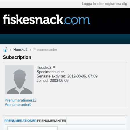
Logga in eller registrera dig
Huusko2
Prenumeranter
Subscription
Huusko2
Specimenhunter
Senaste aktivitet: 2012-08-06, 07:09
Joined: 2003-06-09
Prenumerationer
12
Prenumeranter
0
PRENUMERATIONER
PRENUMERANTER