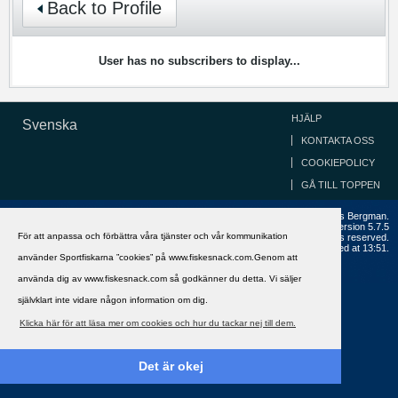
Back to Profile
User has no subscribers to display...
HJÄLP
Svenska
KONTAKTA OSS
COOKIEPOLICY
GÅ TILL TOPPEN
Copyright ©2002 - 2021, FiskeSnack.com. Grundad 2002 av Anders Bergman.
Powered by
vBulletin®
Version 5.7.5
För att anpassa och förbättra våra tjänster och vår kommunikation
Copyright © 2026 MH Sub I, LLC dba vBulletin. All rights reserved.
All times are GMT+1. This page was generated at 13:51.
använder Sportfiskarna ”cookies” på www.fiskesnack.com.Genom att
använda dig av www.fiskesnack.com så godkänner du detta. Vi säljer
självklart inte vidare någon information om dig.
Klicka här för att läsa mer om cookies och hur du tackar nej till dem.
Det är okej