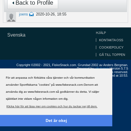
Back to Profile
joens
2020-10-26, 18:55
HJÄLP
Svenska
KONTAKTA OSS
COOKIEPOLICY
GÅ TILL TOPPEN
Copyright ©2002 - 2021, FiskeSnack.com. Grundad 2002 av Anders Bergman.
Powered by
vBulletin®
Version 5.7.5
Copyright © 2026 MH Sub I, LLC dba vBulletin. All rights reserved.
All times are GMT+1. This page was generated at 10:53.
För att anpassa och förbättra våra tjänster och vår kommunikation
använder Sportfiskarna ”cookies” på www.fiskesnack.com.Genom att
använda dig av www.fiskesnack.com så godkänner du detta. Vi säljer
självklart inte vidare någon information om dig.
Klicka här för att läsa mer om cookies och hur du tackar nej till dem.
Det är okej