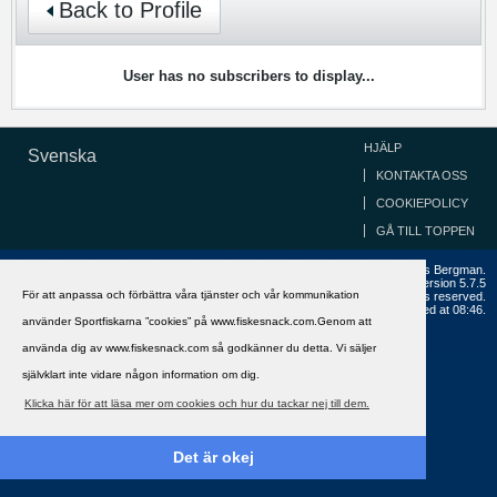
Back to Profile
User has no subscribers to display...
HJÄLP
Svenska
KONTAKTA OSS
COOKIEPOLICY
GÅ TILL TOPPEN
Copyright ©2002 - 2021, FiskeSnack.com. Grundad 2002 av Anders Bergman.
Powered by
vBulletin®
Version 5.7.5
För att anpassa och förbättra våra tjänster och vår kommunikation
Copyright © 2026 MH Sub I, LLC dba vBulletin. All rights reserved.
All times are GMT+1. This page was generated at 08:46.
använder Sportfiskarna ”cookies” på www.fiskesnack.com.Genom att
använda dig av www.fiskesnack.com så godkänner du detta. Vi säljer
självklart inte vidare någon information om dig.
Klicka här för att läsa mer om cookies och hur du tackar nej till dem.
Det är okej