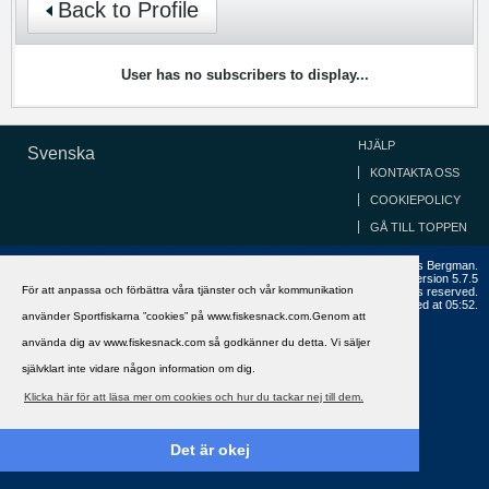
Back to Profile
User has no subscribers to display...
HJÄLP
Svenska
KONTAKTA OSS
COOKIEPOLICY
GÅ TILL TOPPEN
Copyright ©2002 - 2021, FiskeSnack.com. Grundad 2002 av Anders Bergman.
Powered by
vBulletin®
Version 5.7.5
För att anpassa och förbättra våra tjänster och vår kommunikation
Copyright © 2026 MH Sub I, LLC dba vBulletin. All rights reserved.
All times are GMT+1. This page was generated at 05:52.
använder Sportfiskarna ”cookies” på www.fiskesnack.com.Genom att
använda dig av www.fiskesnack.com så godkänner du detta. Vi säljer
självklart inte vidare någon information om dig.
Klicka här för att läsa mer om cookies och hur du tackar nej till dem.
Det är okej