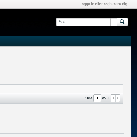
Logga in eller registrera dig
Sida
av
1