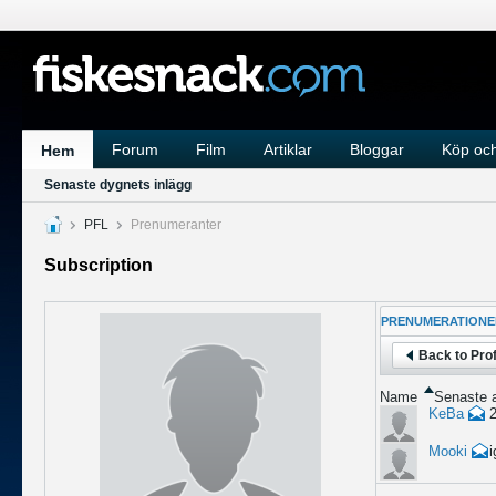
Forum
Film
Artiklar
Bloggar
Köp och
Hem
Senaste dygnets inlägg
PFL
Prenumeranter
Subscription
PRENUMERATIONE
Back to Prof
Name
Senaste a
KeBa
2
Mooki
i