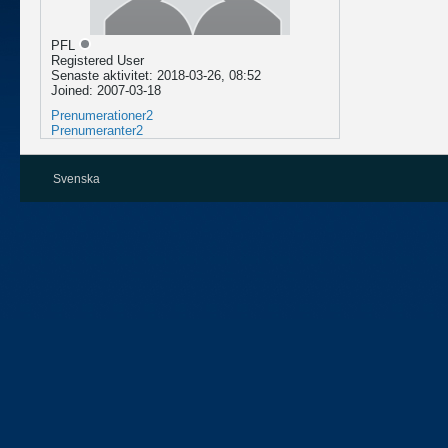
PFL
Registered User
Senaste aktivitet: 2018-03-26, 08:52
Joined: 2007-03-18
Prenumerationer
2
Prenumeranter
2
Svenska