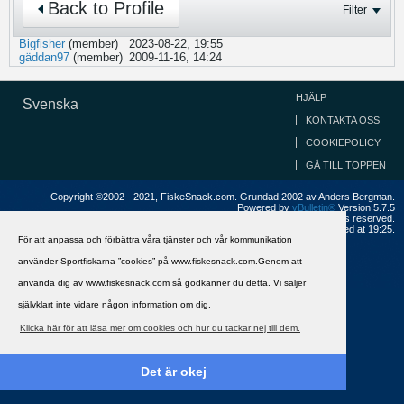
Back to Profile
Filter
Bigfisher
(member)
2023-08-22, 19:55
gäddan97
(member)
2009-11-16, 14:24
HJÄLP
Svenska
KONTAKTA OSS
COOKIEPOLICY
GÅ TILL TOPPEN
Copyright ©2002 - 2021, FiskeSnack.com. Grundad 2002 av Anders Bergman.
Powered by
vBulletin®
Version 5.7.5
Copyright © 2026 MH Sub I, LLC dba vBulletin. All rights reserved.
All times are GMT+1. This page was generated at 19:25.
För att anpassa och förbättra våra tjänster och vår kommunikation
använder Sportfiskarna ”cookies” på www.fiskesnack.com.Genom att
använda dig av www.fiskesnack.com så godkänner du detta. Vi säljer
självklart inte vidare någon information om dig.
Klicka här för att läsa mer om cookies och hur du tackar nej till dem.
Det är okej