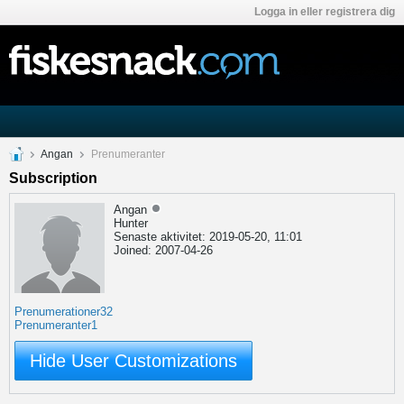
Logga in eller registrera dig
Angan
Prenumeranter
Subscription
Angan
Hunter
Senaste aktivitet: 2019-05-20, 11:01
Joined: 2007-04-26
Prenumerationer
32
Prenumeranter
1
Hide User Customizations