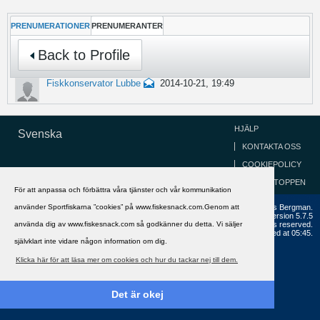
PRENUMERATIONER
PRENUMERANTER
Back to Profile
Fiskkonservator Lubbe
2014-10-21, 19:49
HJÄLP
Svenska
KONTAKTA OSS
COOKIEPOLICY
GÅ TILL TOPPEN
För att anpassa och förbättra våra tjänster och vår kommunikation
använder Sportfiskarna ”cookies” på www.fiskesnack.com.Genom att
Copyright ©2002 - 2021, FiskeSnack.com. Grundad 2002 av Anders Bergman.
Powered by
vBulletin®
Version 5.7.5
använda dig av www.fiskesnack.com så godkänner du detta. Vi säljer
Copyright © 2026 MH Sub I, LLC dba vBulletin. All rights reserved.
All times are GMT+1. This page was generated at 05:45.
självklart inte vidare någon information om dig.
Klicka här för att läsa mer om cookies och hur du tackar nej till dem.
Det är okej