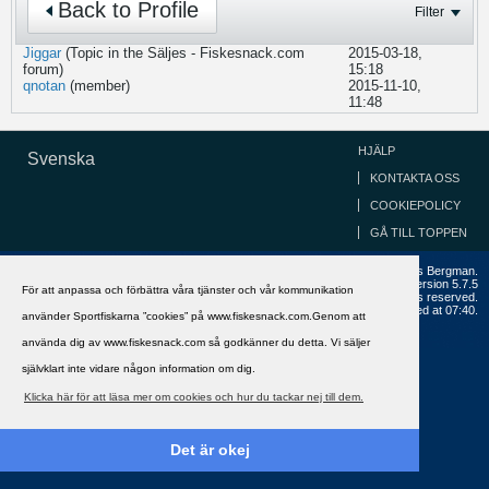
Back to Profile
Filter
Jiggar
(Topic in the
Säljes - Fiskesnack.com
2015-03-18,
forum)
15:18
qnotan
(member)
2015-11-10,
11:48
HJÄLP
Svenska
KONTAKTA OSS
COOKIEPOLICY
GÅ TILL TOPPEN
Copyright ©2002 - 2021, FiskeSnack.com. Grundad 2002 av Anders Bergman.
Powered by
vBulletin®
Version 5.7.5
För att anpassa och förbättra våra tjänster och vår kommunikation
Copyright © 2026 MH Sub I, LLC dba vBulletin. All rights reserved.
All times are GMT+1. This page was generated at 07:40.
använder Sportfiskarna ”cookies” på www.fiskesnack.com.Genom att
använda dig av www.fiskesnack.com så godkänner du detta. Vi säljer
självklart inte vidare någon information om dig.
Klicka här för att läsa mer om cookies och hur du tackar nej till dem.
Det är okej