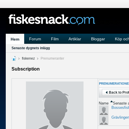
Forum
Film
Artiklar
Bloggar
Köp och
Hem
Senaste dygnets inlägg
fiskenez
Prenumeranter
Subscription
PRENUMERATIONE
Back to Prof
Name
Senaste a
Bossesfis
Grävlinge