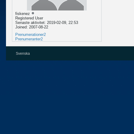
fiskenez
Registered User
Senaste aktivitet: 2019-02-09, 22:53
Joined: 2007-08-22
Prenumerationer
2
Prenumeranter
2
Svenska