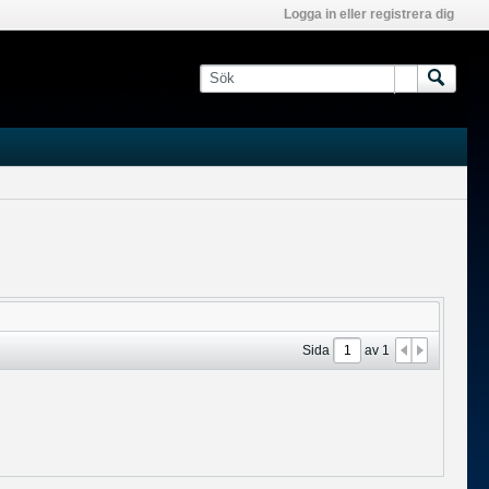
Logga in eller registrera dig
Sida
av
1