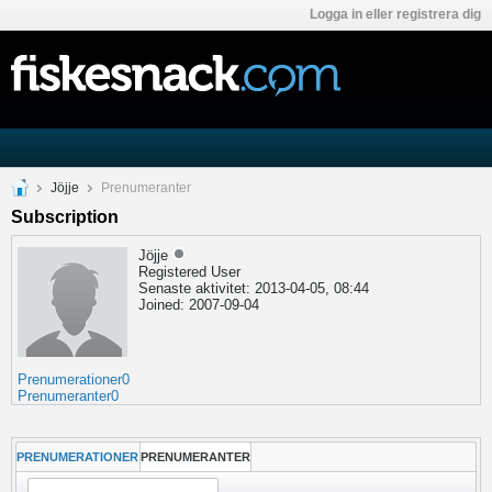
Logga in eller registrera dig
Jöjje
Prenumeranter
Subscription
Jöjje
Registered User
Senaste aktivitet: 2013-04-05, 08:44
Joined: 2007-09-04
Prenumerationer
0
Prenumeranter
0
PRENUMERATIONER
PRENUMERANTER