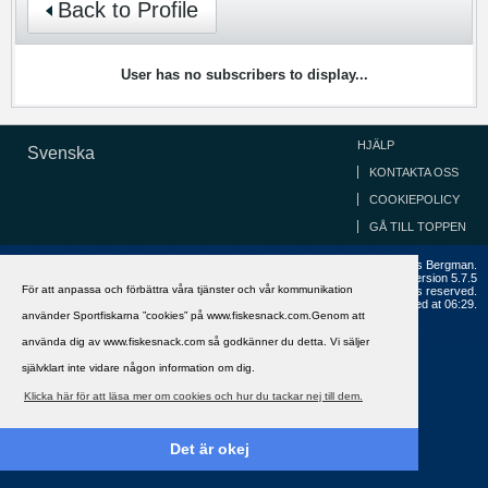
Back to Profile
User has no subscribers to display...
HJÄLP
Svenska
KONTAKTA OSS
COOKIEPOLICY
GÅ TILL TOPPEN
Copyright ©2002 - 2021, FiskeSnack.com. Grundad 2002 av Anders Bergman.
Powered by
vBulletin®
Version 5.7.5
För att anpassa och förbättra våra tjänster och vår kommunikation
Copyright © 2026 MH Sub I, LLC dba vBulletin. All rights reserved.
All times are GMT+1. This page was generated at 06:29.
använder Sportfiskarna ”cookies” på www.fiskesnack.com.Genom att
använda dig av www.fiskesnack.com så godkänner du detta. Vi säljer
självklart inte vidare någon information om dig.
Klicka här för att läsa mer om cookies och hur du tackar nej till dem.
Det är okej