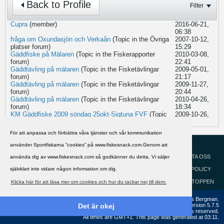
Back to Profile
Filter
Cupra
(member)
2016-06-21,
06:38
fråga om Oxundasjön och Verkaån
(Topic in the
Övriga
2007-10-12,
platser
forum)
15:29
Gäddfiske på Mälaren
(Topic in the
Fiskerapporter
2010-03-08,
forum)
22:41
Gäddtävling på mälaren
(Topic in the
Fisketävlingar
2009-05-01,
forum)
21:17
Gäddtävling på mälaren
(Topic in the
Fisketävlingar
2009-11-27,
forum)
20:44
Gäddtävling på mälaren
(Topic in the
Fisketävlingar
2010-04-26,
forum)
18:34
KM Gäddfiske 2009 söndag 25okt-Sigtuna FVF
(Topic
2009-10-26,
in the
Fisketävlingar
forum)
19:47
För att anpassa och förbättra våra tjänster och vår kommunikation
HJÄLP
använder Sportfiskarna ”cookies” på www.fiskesnack.com.Genom att
Svenska
KONTAKTA OSS
använda dig av www.fiskesnack.com så godkänner du detta. Vi säljer
självklart inte vidare någon information om dig.
COOKIEPOLICY
GÅ TILL TOPPEN
Klicka här för att läsa mer om cookies och hur du tackar nej till dem.
Copyright ©2002 - 2021, FiskeSnack.com. Grundad 2002 av Anders Bergman.
Powered by
vBulletin®
Version 5.7.5
Det är okej
Copyright © 2026 MH Sub I, LLC dba vBulletin. All rights reserved.
All times are GMT+1. This page was generated at 03:11.