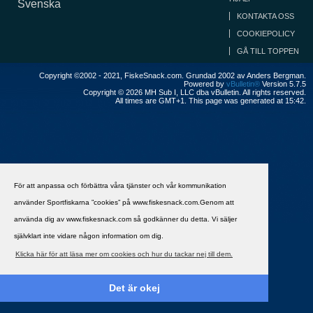
Svenska
KONTAKTA OSS
COOKIEPOLICY
GÅ TILL TOPPEN
Copyright ©2002 - 2021, FiskeSnack.com. Grundad 2002 av Anders Bergman.
Powered by
vBulletin®
Version 5.7.5
Copyright © 2026 MH Sub I, LLC dba vBulletin. All rights reserved.
All times are GMT+1. This page was generated at 15:42.
För att anpassa och förbättra våra tjänster och vår kommunikation
använder Sportfiskarna ”cookies” på www.fiskesnack.com.Genom att
använda dig av www.fiskesnack.com så godkänner du detta. Vi säljer
självklart inte vidare någon information om dig.
Klicka här för att läsa mer om cookies och hur du tackar nej till dem.
Det är okej