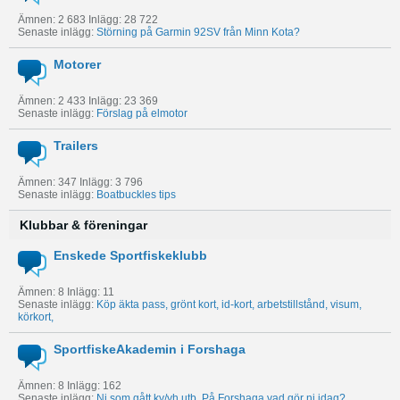
Ämnen: 2 683 Inlägg: 28 722
Senaste inlägg:
Störning på Garmin 92SV från Minn Kota?
Motorer
Ämnen: 2 433 Inlägg: 23 369
Senaste inlägg:
Förslag på elmotor
Trailers
Ämnen: 347 Inlägg: 3 796
Senaste inlägg:
Boatbuckles tips
Klubbar & föreningar
Enskede Sportfiskeklubb
Ämnen: 8 Inlägg: 11
Senaste inlägg:
Köp äkta pass, grönt kort, id-kort, arbetstillstånd, visum,
körkort,
SportfiskeAkademin i Forshaga
Ämnen: 8 Inlägg: 162
Senaste inlägg:
Ni som gått ky/yh utb. På Forshaga vad gör ni idag?