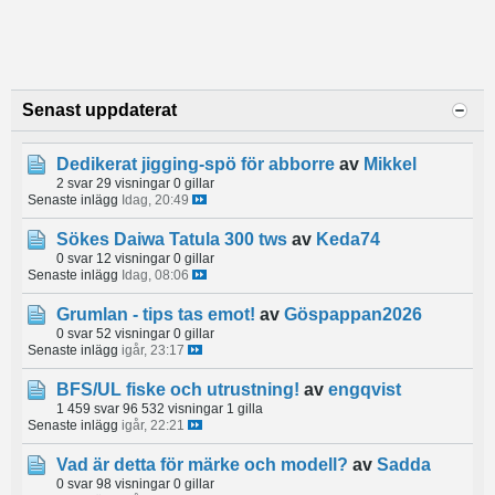
Senast uppdaterat
Dedikerat jigging-spö för abborre
av
Mikkel
2 svar
29 visningar
0 gillar
Senaste inlägg
Idag, 20:49
Sökes Daiwa Tatula 300 tws
av
Keda74
0 svar
12 visningar
0 gillar
Senaste inlägg
Idag, 08:06
Grumlan - tips tas emot!
av
Göspappan2026
0 svar
52 visningar
0 gillar
Senaste inlägg
igår, 23:17
BFS/UL fiske och utrustning!
av
engqvist
1 459 svar
96 532 visningar
1 gilla
Senaste inlägg
igår, 22:21
Vad är detta för märke och modell?
av
Sadda
0 svar
98 visningar
0 gillar