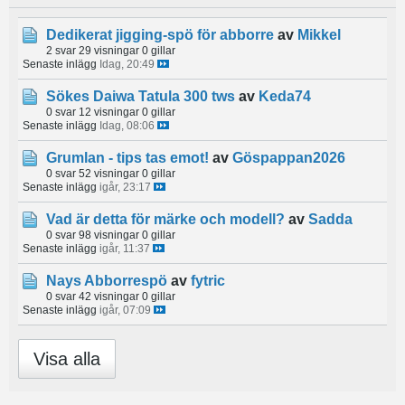
Dedikerat jigging-spö för abborre
av
Mikkel
2 svar
29 visningar
0 gillar
Senaste inlägg
Idag, 20:49
Sökes Daiwa Tatula 300 tws
av
Keda74
0 svar
12 visningar
0 gillar
Senaste inlägg
Idag, 08:06
Grumlan - tips tas emot!
av
Göspappan2026
0 svar
52 visningar
0 gillar
Senaste inlägg
igår, 23:17
Vad är detta för märke och modell?
av
Sadda
0 svar
98 visningar
0 gillar
Senaste inlägg
igår, 11:37
Nays Abborrespö
av
fytric
0 svar
42 visningar
0 gillar
Senaste inlägg
igår, 07:09
Visa alla