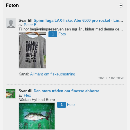
Foton
Svar till
Spinnfluga LAX-fiske. Abu 6500 pro rocket - Lina för kort?
av
Peter B
Tillhör begåvningsreserven sen ngr år , bidrar med denna devis.
Pe
1
Foto
Kanal:
Allmänt om fiskeutrustning
2026-07-02, 20:28
Svar till
Den stora tråden om finesse abborre
av
Flex
Nästan Hyffsad Borre...
1
Foto