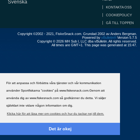
Svenska
KONTAKTA OSS
COOKIEPOLICY
GÅ TILL TOPPEN
Copyright ©2002 - 2021, FiskeSnack.com. Grundad 2002 av Anders Bergman.
Powered by
vBulletin®
Version 5.7.5
Copyright © 2026 MH Sub I, LLC dba vBulletin. All rights reserved.
All times are GMT+1. This page was generated at 15:47.
För att anpassa och förbättra våra tjänster och vår kommunikation
använder Sportfiskarna ”cookies” på www.fiskesnack.com.Genom att
använda dig av www.fiskesnack.com så godkänner du detta. Vi säljer
självklart inte vidare någon information om dig.
Klicka här för att läsa mer om cookies och hur du tackar nej till dem.
Det är okej