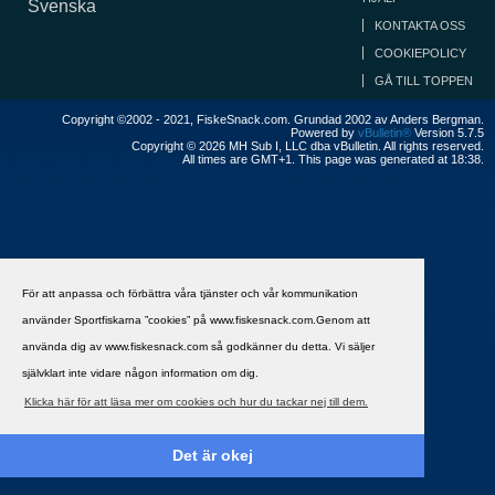
Svenska
KONTAKTA OSS
COOKIEPOLICY
GÅ TILL TOPPEN
Copyright ©2002 - 2021, FiskeSnack.com. Grundad 2002 av Anders Bergman.
Powered by
vBulletin®
Version 5.7.5
Copyright © 2026 MH Sub I, LLC dba vBulletin. All rights reserved.
All times are GMT+1. This page was generated at 18:38.
För att anpassa och förbättra våra tjänster och vår kommunikation
använder Sportfiskarna ”cookies” på www.fiskesnack.com.Genom att
använda dig av www.fiskesnack.com så godkänner du detta. Vi säljer
självklart inte vidare någon information om dig.
Klicka här för att läsa mer om cookies och hur du tackar nej till dem.
Det är okej