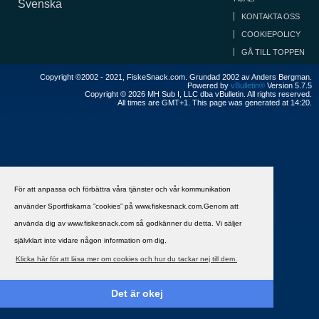
Svenska
KONTAKTA OSS
COOKIEPOLICY
GÅ TILL TOPPEN
Copyright ©2002 - 2021, FiskeSnack.com. Grundad 2002 av Anders Bergman.
Powered by
vBulletin®
Version 5.7.5
Copyright © 2026 MH Sub I, LLC dba vBulletin. All rights reserved.
All times are GMT+1. This page was generated at 14:20.
För att anpassa och förbättra våra tjänster och vår kommunikation
använder Sportfiskarna ”cookies” på www.fiskesnack.com.Genom att
använda dig av www.fiskesnack.com så godkänner du detta. Vi säljer
självklart inte vidare någon information om dig.
Klicka här för att läsa mer om cookies och hur du tackar nej till dem.
Det är okej