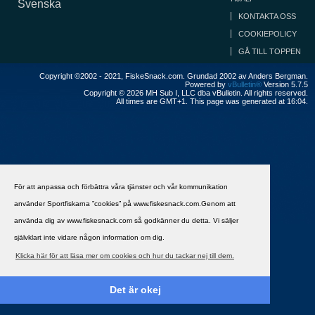
Svenska
KONTAKTA OSS
COOKIEPOLICY
GÅ TILL TOPPEN
Copyright ©2002 - 2021, FiskeSnack.com. Grundad 2002 av Anders Bergman.
Powered by
vBulletin®
Version 5.7.5
Copyright © 2026 MH Sub I, LLC dba vBulletin. All rights reserved.
All times are GMT+1. This page was generated at 16:04.
För att anpassa och förbättra våra tjänster och vår kommunikation
använder Sportfiskarna ”cookies” på www.fiskesnack.com.Genom att
använda dig av www.fiskesnack.com så godkänner du detta. Vi säljer
självklart inte vidare någon information om dig.
Klicka här för att läsa mer om cookies och hur du tackar nej till dem.
Det är okej