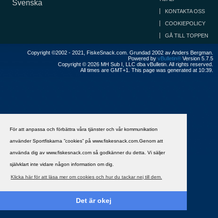
Svenska
KONTAKTA OSS
COOKIEPOLICY
GÅ TILL TOPPEN
Copyright ©2002 - 2021, FiskeSnack.com. Grundad 2002 av Anders Bergman.
Powered by
vBulletin®
Version 5.7.5
Copyright © 2026 MH Sub I, LLC dba vBulletin. All rights reserved.
All times are GMT+1. This page was generated at 10:39.
För att anpassa och förbättra våra tjänster och vår kommunikation
använder Sportfiskarna ”cookies” på www.fiskesnack.com.Genom att
använda dig av www.fiskesnack.com så godkänner du detta. Vi säljer
självklart inte vidare någon information om dig.
Klicka här för att läsa mer om cookies och hur du tackar nej till dem.
Det är okej