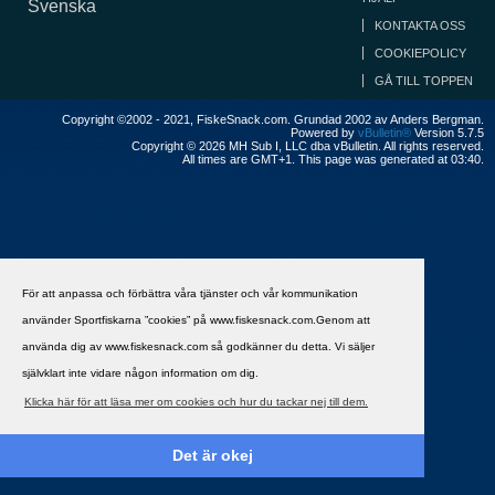
Svenska
KONTAKTA OSS
COOKIEPOLICY
GÅ TILL TOPPEN
Copyright ©2002 - 2021, FiskeSnack.com. Grundad 2002 av Anders Bergman.
Powered by
vBulletin®
Version 5.7.5
Copyright © 2026 MH Sub I, LLC dba vBulletin. All rights reserved.
All times are GMT+1. This page was generated at 03:40.
För att anpassa och förbättra våra tjänster och vår kommunikation
använder Sportfiskarna ”cookies” på www.fiskesnack.com.Genom att
använda dig av www.fiskesnack.com så godkänner du detta. Vi säljer
självklart inte vidare någon information om dig.
Klicka här för att läsa mer om cookies och hur du tackar nej till dem.
Det är okej