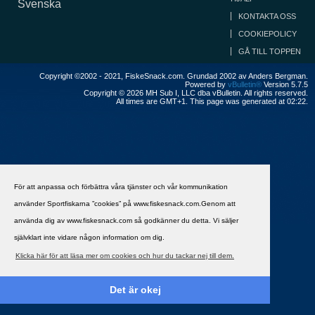
Svenska
KONTAKTA OSS
COOKIEPOLICY
GÅ TILL TOPPEN
Copyright ©2002 - 2021, FiskeSnack.com. Grundad 2002 av Anders Bergman.
Powered by
vBulletin®
Version 5.7.5
Copyright © 2026 MH Sub I, LLC dba vBulletin. All rights reserved.
All times are GMT+1. This page was generated at 02:22.
För att anpassa och förbättra våra tjänster och vår kommunikation
använder Sportfiskarna ”cookies” på www.fiskesnack.com.Genom att
använda dig av www.fiskesnack.com så godkänner du detta. Vi säljer
självklart inte vidare någon information om dig.
Klicka här för att läsa mer om cookies och hur du tackar nej till dem.
Det är okej