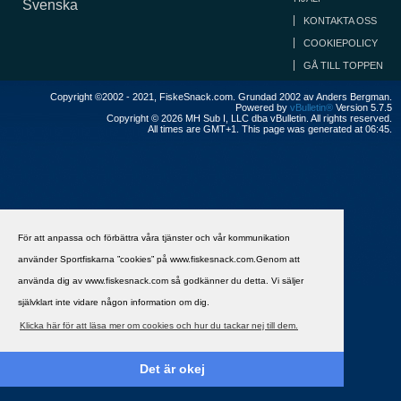
Svenska
KONTAKTA OSS
COOKIEPOLICY
GÅ TILL TOPPEN
Copyright ©2002 - 2021, FiskeSnack.com. Grundad 2002 av Anders Bergman.
Powered by
vBulletin®
Version 5.7.5
Copyright © 2026 MH Sub I, LLC dba vBulletin. All rights reserved.
All times are GMT+1. This page was generated at 06:45.
För att anpassa och förbättra våra tjänster och vår kommunikation
använder Sportfiskarna ”cookies” på www.fiskesnack.com.Genom att
använda dig av www.fiskesnack.com så godkänner du detta. Vi säljer
självklart inte vidare någon information om dig.
Klicka här för att läsa mer om cookies och hur du tackar nej till dem.
Det är okej