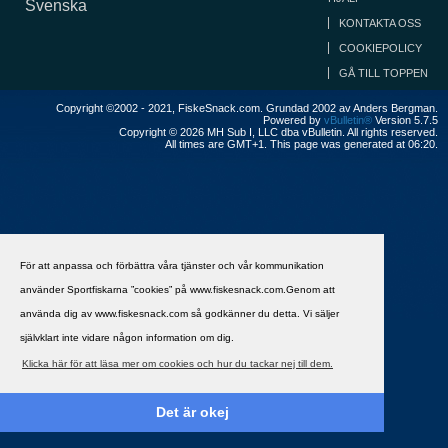
Svenska
KONTAKTA OSS
COOKIEPOLICY
GÅ TILL TOPPEN
Copyright ©2002 - 2021, FiskeSnack.com. Grundad 2002 av Anders Bergman.
Powered by
vBulletin®
Version 5.7.5
Copyright © 2026 MH Sub I, LLC dba vBulletin. All rights reserved.
All times are GMT+1. This page was generated at 06:20.
För att anpassa och förbättra våra tjänster och vår kommunikation
använder Sportfiskarna ”cookies” på www.fiskesnack.com.Genom att
använda dig av www.fiskesnack.com så godkänner du detta. Vi säljer
självklart inte vidare någon information om dig.
Klicka här för att läsa mer om cookies och hur du tackar nej till dem.
Det är okej