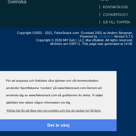
Svenska
KONTAKTA OSS
COOKIEPOLICY
GÅ TILL TOPPEN
Copyright ©2002 - 2021, FiskeSnack.com. Grundad 2002 av Anders Bergman.
Powered by
vBulletin®
Version 5.7.5
Copyright © 2026 MH Sub I, LLC dba vBulletin. All rights reserved.
All times are GMT+1. This page was generated at 14:08.
För att anpassa och förbättra våra tjänster och vår kommunikation
använder Sportfiskarna ”cookies” på www.fiskesnack.com.Genom att
använda dig av www.fiskesnack.com så godkänner du detta. Vi säljer
självklart inte vidare någon information om dig.
Klicka här för att läsa mer om cookies och hur du tackar nej till dem.
Det är okej