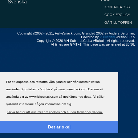
Svenska
KONTAKTA OSS
COOKIEPOLICY
GÅ TILL TOPPEN
Copyright ©2002 - 2021, FiskeSnack.com. Grundad 2002 av Anders Bergman.
Powered by
vBulletin®
Version 5.7.5
Copyright © 2026 MH Sub I, LLC dba vBulletin. All rights reserved.
All times are GMT+1. This page was generated at 20:36.
För att anpassa och förbättra våra tjänster och vår kommunikation
använder Sportfiskarna ”cookies” på www.fiskesnack.com.Genom att
använda dig av www.fiskesnack.com så godkänner du detta. Vi säljer
självklart inte vidare någon information om dig.
Klicka här för att läsa mer om cookies och hur du tackar nej till dem.
Det är okej