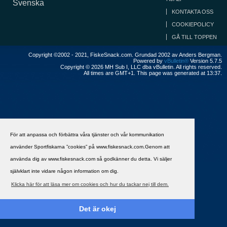
Svenska
KONTAKTA OSS
COOKIEPOLICY
GÅ TILL TOPPEN
Copyright ©2002 - 2021, FiskeSnack.com. Grundad 2002 av Anders Bergman.
Powered by
vBulletin®
Version 5.7.5
Copyright © 2026 MH Sub I, LLC dba vBulletin. All rights reserved.
All times are GMT+1. This page was generated at 13:37.
För att anpassa och förbättra våra tjänster och vår kommunikation
använder Sportfiskarna ”cookies” på www.fiskesnack.com.Genom att
använda dig av www.fiskesnack.com så godkänner du detta. Vi säljer
självklart inte vidare någon information om dig.
Klicka här för att läsa mer om cookies och hur du tackar nej till dem.
Det är okej