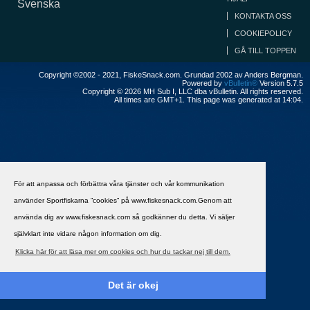
Svenska
KONTAKTA OSS
COOKIEPOLICY
GÅ TILL TOPPEN
Copyright ©2002 - 2021, FiskeSnack.com. Grundad 2002 av Anders Bergman.
Powered by
vBulletin®
Version 5.7.5
Copyright © 2026 MH Sub I, LLC dba vBulletin. All rights reserved.
All times are GMT+1. This page was generated at 14:04.
För att anpassa och förbättra våra tjänster och vår kommunikation
använder Sportfiskarna ”cookies” på www.fiskesnack.com.Genom att
använda dig av www.fiskesnack.com så godkänner du detta. Vi säljer
självklart inte vidare någon information om dig.
Klicka här för att läsa mer om cookies och hur du tackar nej till dem.
Det är okej