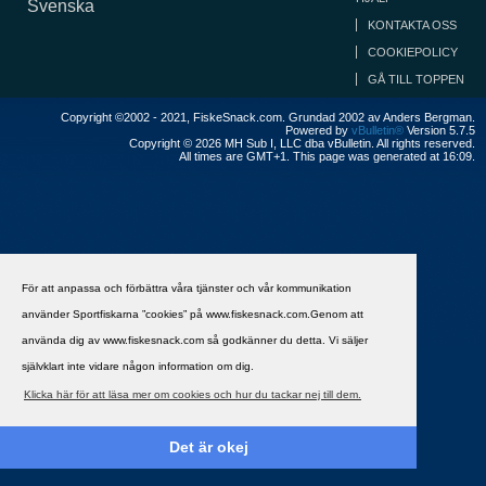
Svenska
KONTAKTA OSS
COOKIEPOLICY
GÅ TILL TOPPEN
Copyright ©2002 - 2021, FiskeSnack.com. Grundad 2002 av Anders Bergman.
Powered by
vBulletin®
Version 5.7.5
Copyright © 2026 MH Sub I, LLC dba vBulletin. All rights reserved.
All times are GMT+1. This page was generated at 16:09.
För att anpassa och förbättra våra tjänster och vår kommunikation
använder Sportfiskarna ”cookies” på www.fiskesnack.com.Genom att
använda dig av www.fiskesnack.com så godkänner du detta. Vi säljer
självklart inte vidare någon information om dig.
Klicka här för att läsa mer om cookies och hur du tackar nej till dem.
Det är okej