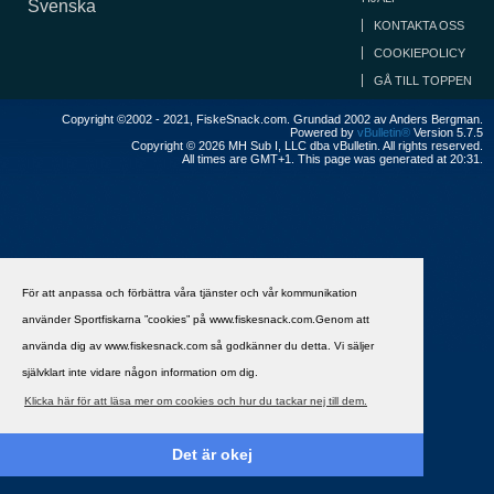
Svenska
KONTAKTA OSS
COOKIEPOLICY
GÅ TILL TOPPEN
Copyright ©2002 - 2021, FiskeSnack.com. Grundad 2002 av Anders Bergman.
Powered by
vBulletin®
Version 5.7.5
Copyright © 2026 MH Sub I, LLC dba vBulletin. All rights reserved.
All times are GMT+1. This page was generated at 20:31.
För att anpassa och förbättra våra tjänster och vår kommunikation
använder Sportfiskarna ”cookies” på www.fiskesnack.com.Genom att
använda dig av www.fiskesnack.com så godkänner du detta. Vi säljer
självklart inte vidare någon information om dig.
Klicka här för att läsa mer om cookies och hur du tackar nej till dem.
Det är okej