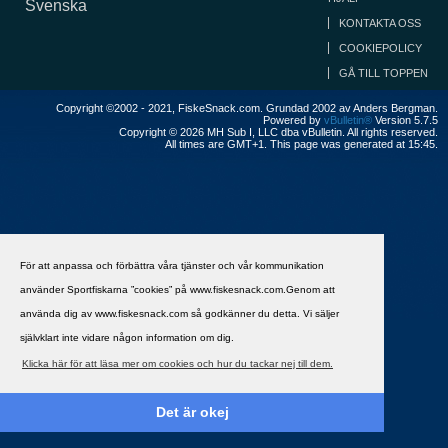
Svenska
KONTAKTA OSS
COOKIEPOLICY
GÅ TILL TOPPEN
Copyright ©2002 - 2021, FiskeSnack.com. Grundad 2002 av Anders Bergman.
Powered by
vBulletin®
Version 5.7.5
Copyright © 2026 MH Sub I, LLC dba vBulletin. All rights reserved.
All times are GMT+1. This page was generated at 15:45.
För att anpassa och förbättra våra tjänster och vår kommunikation
använder Sportfiskarna ”cookies” på www.fiskesnack.com.Genom att
använda dig av www.fiskesnack.com så godkänner du detta. Vi säljer
självklart inte vidare någon information om dig.
Klicka här för att läsa mer om cookies och hur du tackar nej till dem.
Det är okej